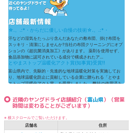
☆.。.:*・からだに優しい自慢の技術☆.。.:*・
汗などの湿気をたっぷり含んだあなたの敷布団、掛け布団を
スッキリ・清潔にしませんか?当社の布団クリーニングにオプ
ションの《超抗菌消臭加工》があります。 薬剤を使用せず、
食品添加物に認可されている成分で構成されたア...
とやまストップ温暖化アクト賞(知事賞)受賞!!
富山県内で、先駆的・先進的な地球温暖化対策を実施してお
り、地球温暖化防止に貢献している企業に贈られる「とやま
ストップ温暖化アクト賞」を受賞しました。 弊社の使用済み
ハンガーのリユース・リサイクル仕上がり品の包装...
近隣のヤングドライ店舗紹介（
富山県
）（営業
時間は変わることがございます）
※ 横スクロールでご覧いただけます。
店舗名
住所