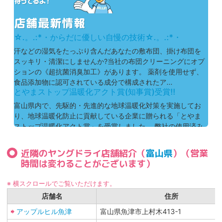
☆.。.:*・からだに優しい自慢の技術☆.。.:*・
汗などの湿気をたっぷり含んだあなたの敷布団、掛け布団を
スッキリ・清潔にしませんか?当社の布団クリーニングにオプ
ションの《超抗菌消臭加工》があります。 薬剤を使用せず、
食品添加物に認可されている成分で構成されたア...
とやまストップ温暖化アクト賞(知事賞)受賞!!
富山県内で、先駆的・先進的な地球温暖化対策を実施してお
り、地球温暖化防止に貢献している企業に贈られる「とやま
ストップ温暖化アクト賞」を受賞しました。 弊社の使用済み
ハンガーのリユース・リサイクル仕上がり品の包装...
近隣のヤングドライ店舗紹介（
富山県
）（営業
時間は変わることがございます）
※ 横スクロールでご覧いただけます。
店舗名
住所
アップルヒル魚津
富山県魚津市上村木413-1