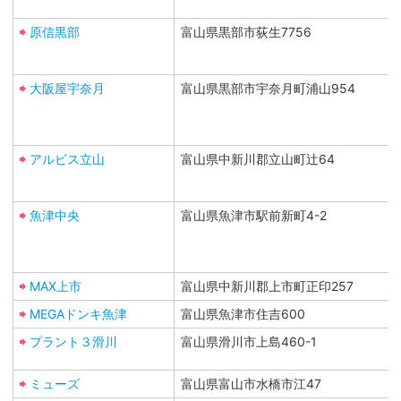
原信黒部
富山県黒部市荻生7756
大阪屋宇奈月
富山県黒部市宇奈月町浦山954
アルビス立山
富山県中新川郡立山町辻64
魚津中央
富山県魚津市駅前新町4-2
MAX上市
富山県中新川郡上市町正印257
MEGAドンキ魚津
富山県魚津市住吉600
プラント３滑川
富山県滑川市上島460-1
ミューズ
富山県富山市水橋市江47