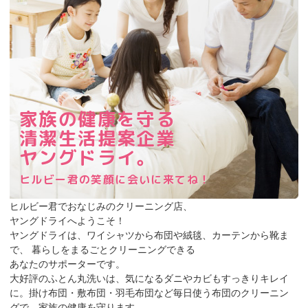
家族の健康を守る
清潔生活提案企業
ヤングドライ。
ヒルビー君の笑顔に会いに来てね！
ヒルビー君でおなじみのクリーニング店、
ヤングドライへようこそ！
ヤングドライは、ワイシャツから布団や絨毯、カーテンから靴ま
で、 暮らしをまるごとクリーニングできる
あなたのサポーターです。
大好評のふとん丸洗いは、気になるダニやカビもすっきりキレイ
に。掛け布団・敷布団・羽毛布団など毎日使う布団のクリーニン
グで、家族の健康を守ります。