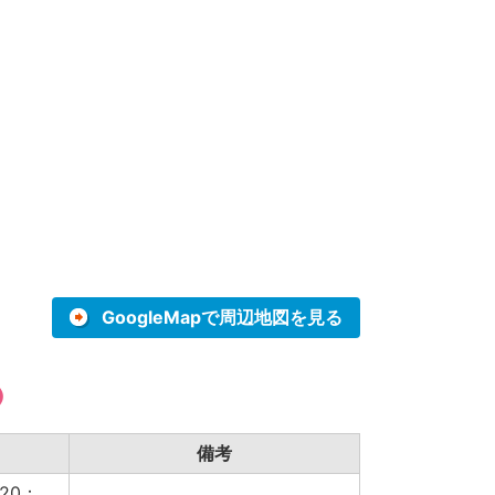
GoogleMapで周辺地図を見る
）
備考
20：