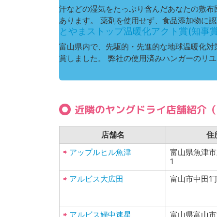
汗などの湿気をたっぷり含んだあなたの敷布
あります。 薬剤を使用せず、食品添加物に認可
とやまストップ温暖化アクト賞(知事賞)
富山県内で、先駆的・先進的な地球温暖化対
賞しました。 弊社の使用済みハンガーのリユ
近隣のヤングドライ店舗紹介（
店舗名
住
アップルヒル魚津
富山県魚津市上
1
アルビス大広田
富山市中田1丁
アルビス婦中速星
富山県富山市