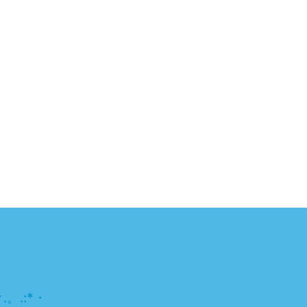
。.:*・