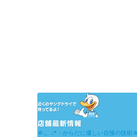
☆.。.:*・からだに優しい自慢の技術☆.