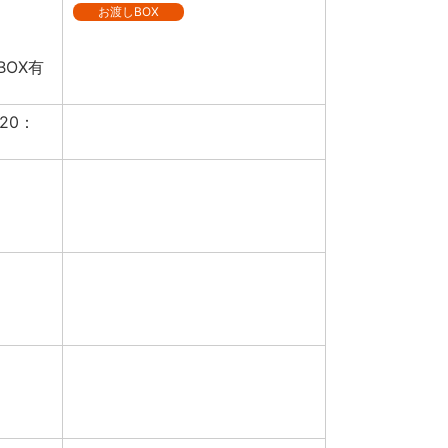
お渡しBOX
BOX有
20：