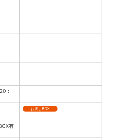
20：
お渡しBOX
BOX有