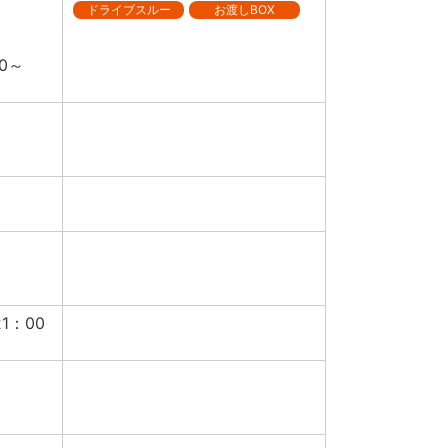
ドライブスルー
お渡しBOX
0～
1：00