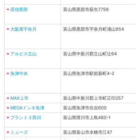
原信黒部
富山県黒部市荻生7756
大阪屋宇奈月
富山県黒部市宇奈月町浦山954
アルビス立山
富山県中新川郡立山町辻64
魚津中央
富山県魚津市駅前新町4-2
MAX上市
富山県中新川郡上市町正印257
MEGAドンキ魚津
富山県魚津市住吉600
プラント３滑川
富山県滑川市上島460-1
ミューズ
富山県富山市水橋市江47