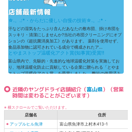
☆.。.:*・からだに優しい自慢の技術☆.。.:*・
汗などの湿気をたっぷり含んだあなたの敷布団、掛け布団を
スッキリ・清潔にしませんか?当社の布団クリーニングにオプ
ションの《超抗菌消臭加工》があります。 薬剤を使用せず、
食品添加物に認可されている成分で構成されたア...
とやまストップ温暖化アクト賞(知事賞)受賞!!
富山県内で、先駆的・先進的な地球温暖化対策を実施してお
り、地球温暖化防止に貢献している企業に贈られる「とやま
ストップ温暖化アクト賞」を受賞しました。 弊社の使用済み
ハンガーのリユース・リサイクル仕上がり品の包装...
近隣のヤングドライ店舗紹介（
富山県
）（営業
時間は変わることがございます）
※ 横スクロールでご覧いただけます。
店舗名
住所
アップルヒル魚津
富山県魚津市上村木413-1