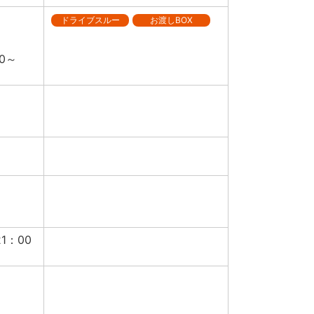
ドライブスルー
お渡しBOX
0～
1：00