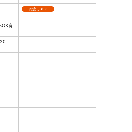
お渡しBOX
BOX有
20：