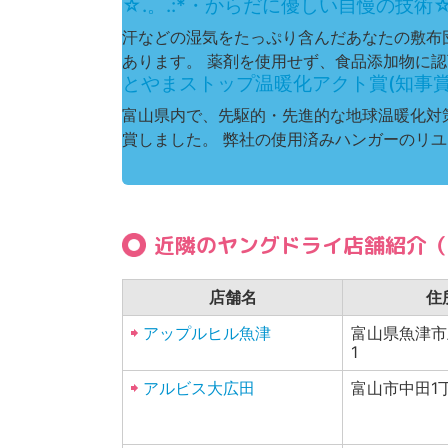
☆.。.:*・からだに優しい自慢の技術☆.
汗などの湿気をたっぷり含んだあなたの敷布
あります。 薬剤を使用せず、食品添加物に認可
とやまストップ温暖化アクト賞(知事賞)
富山県内で、先駆的・先進的な地球温暖化対
賞しました。 弊社の使用済みハンガーのリユ
近隣のヤングドライ店舗紹介（
店舗名
住
アップルヒル魚津
富山県魚津市上
1
アルビス大広田
富山市中田1丁