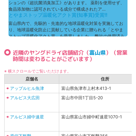
ションの《超抗菌消臭加工》があります。 薬剤を使用せず、
食品添加物に認可されている成分で構成されたア...
とやまストップ温暖化アクト賞(知事賞)受賞!!
富山県内で、先駆的・先進的な地球温暖化対策を実施してお
り、地球温暖化防止に貢献している企業に贈られる「とやま
ストップ温暖化アクト賞」を受賞しました。 弊社の使用済み
ハンガーのリユース・リサイクル仕上がり品の包装...
近隣のヤングドライ店舗紹介（
富山県
）（営業
時間は変わることがございます）
※ 横スクロールでご覧いただけます。
店舗名
住所
アップルヒル魚津
富山県魚津市上村木413-1
アルビス大広田
富山市中田1丁目5-20
アルビス婦中速星
富山県富山市婦中町速星1070-1
原信下飯野
富山県富山市下飯野356