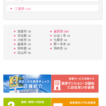
三重県
(23)
加賀市
金沢市
(3)
(29)
河北郡
かほく市
(3)
(3)
小松市
七尾市
(5)
(4)
能美市
野々市市
(3)
(6)
羽咋郡
羽咋市
(4)
(3)
白山市
(6)