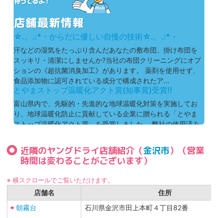
☆.。.:*・からだに優しい自慢の技術☆.。.:*・
汗などの湿気をたっぷり含んだあなたの敷布団、掛け布団を
スッキリ・清潔にしませんか?当社の布団クリーニングにオプ
ションの《超抗菌消臭加工》があります。 薬剤を使用せず、
食品添加物に認可されている成分で構成されたア...
とやまストップ温暖化アクト賞(知事賞)受賞!!
富山県内で、先駆的・先進的な地球温暖化対策を実施してお
り、地球温暖化防止に貢献している企業に贈られる「とやま
ストップ温暖化アクト賞」を受賞しました。 弊社の使用済み
ハンガーのリユース・リサイクル仕上がり品の包装...
近隣のヤングドライ店舗紹介（
金沢市
）（営業
時間は変わることがございます）
※ 横スクロールでご覧いただけます。
店舗名
住所
朝霧台
石川県金沢市田上本町４丁目82番