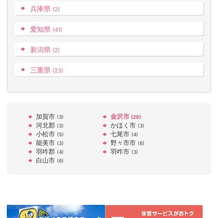
兵庫県
(2)
愛知県
(41)
新潟県
(2)
三重県
(23)
加賀市
金沢市
(3)
(29)
河北郡
かほく市
(3)
(3)
小松市
七尾市
(5)
(4)
能美市
野々市市
(3)
(6)
羽咋郡
羽咋市
(4)
(3)
白山市
(6)