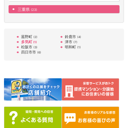
三重県
(23)
菰野町
鈴鹿市
(2)
(4)
多気町
津市
(1)
(7)
松阪市
明和町
(3)
(1)
四日市市
(6)