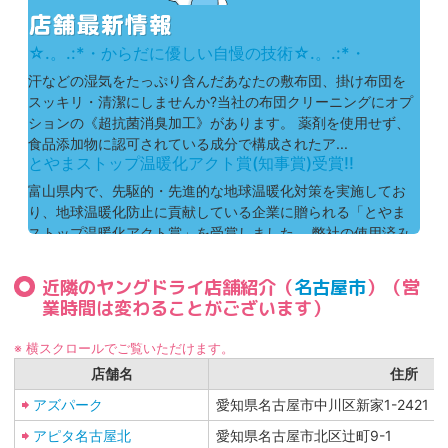
☆.。.:*・からだに優しい自慢の技術☆.。.:*・
汗などの湿気をたっぷり含んだあなたの敷布団、掛け布団を
スッキリ・清潔にしませんか?当社の布団クリーニングにオプ
ションの《超抗菌消臭加工》があります。 薬剤を使用せず、
食品添加物に認可されている成分で構成されたア...
とやまストップ温暖化アクト賞(知事賞)受賞!!
富山県内で、先駆的・先進的な地球温暖化対策を実施してお
り、地球温暖化防止に貢献している企業に贈られる「とやま
ストップ温暖化アクト賞」を受賞しました。 弊社の使用済み
ハンガーのリユース・リサイクル仕上がり品の包装...
近隣のヤングドライ店舗紹介（
名古屋市
）（営
業時間は変わることがございます）
※ 横スクロールでご覧いただけます。
店舗名
住所
アズパーク
愛知県名古屋市中川区新家1-2421
アピタ名古屋北
愛知県名古屋市北区辻町9-1