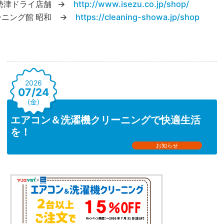
勢津ドライ店舗 →
http://www.isezu.co.jp/shop/
ーニング館 昭和 →
https://cleaning-showa.jp/shop
2026
07/24
(金)
エアコン＆洗濯機クリーニングで快適生活
を！
お知らせ