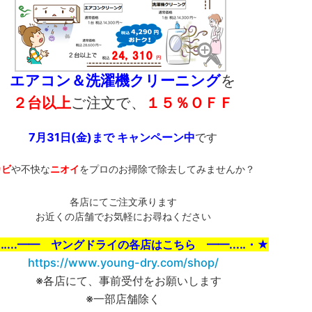
エアコン＆洗濯機クリーニング
を
２台以上
ご注文で、
１５％ＯＦＦ
7月31日(金)まで キャンペーン中
です
カビ
や不快な
ニオイ
をプロのお掃除で除去してみませんか？
各店にてご注文承ります
お近くの店舗でお気軽にお尋ねください
‥...━━ ヤングドライの各店はこちら ━━...‥・★
https://www.young-dry.com/shop/
※各店にて、事前受付をお願いします
※一部店舗除く