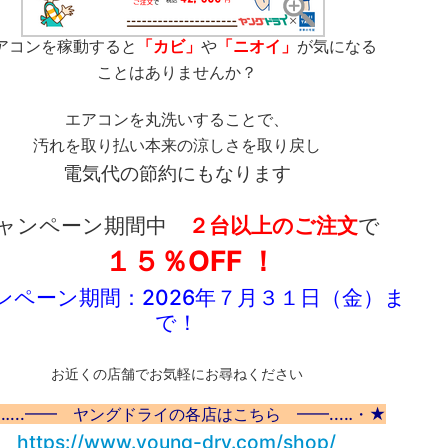
アコンを稼動すると
「カビ」
や
「ニオイ」
が気になる
ことはありませんか？
エアコンを丸洗いすることで、
汚れを取り払い本来の涼しさを取り戻し
電気代の節約にもなります
ャンペーン期間中
２台以上のご注文
で
１５％OFF ！
ンペーン期間：2026年７月３１日（金）ま
で！
お近くの店舗でお気軽にお尋ねください
‥...━━ ヤングドライの各店はこちら ━━...‥・★
https://www.young-dry.com/shop/