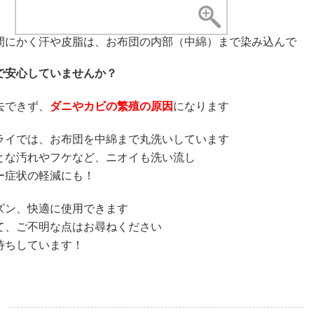
間にかく汗や皮脂は、お布団の内部（中綿）まで染み込んで
で安心していませんか？
去できず、
ダニやカビの繁殖の原因
になります
ライでは、お布団を中綿まで丸洗いしています
とな汚れやフケなど、ニオイも洗い流し
ー症状の軽減にも！
ズン、快適に使用できます
て、ご不明な点はお尋ねください
待ちしています！