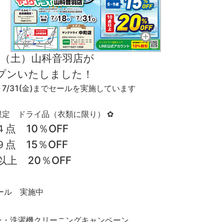
８（土）山科音羽店が
ンいたしました！
土)～7/31(金)までセールを実施しています
限定 ドライ品（衣類に限り） ✿
点 10％OFF
点 15％OFF
点以上
20％OFF
ール 実施中
ン・洗濯機クリーニングキャンペーン