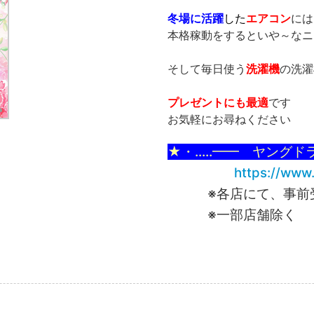
冬場に活躍
した
エアコン
には
本格稼動をするといや～なニ
そして毎日使う
洗濯機
の洗濯
プレゼントにも最適
です
お気軽にお尋ねください
★・‥...━━ ヤングド
https://www
※各店にて、事前
※一部店舗除く