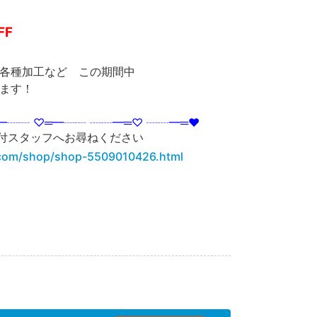
FF
各種加工など この期間中
ます！
━┈┈ ♡═━┈┈ ┈┈━═♡ ┈┈━═♥
付スタッフへお尋ねください
.com/shop/shop-5509010426.html