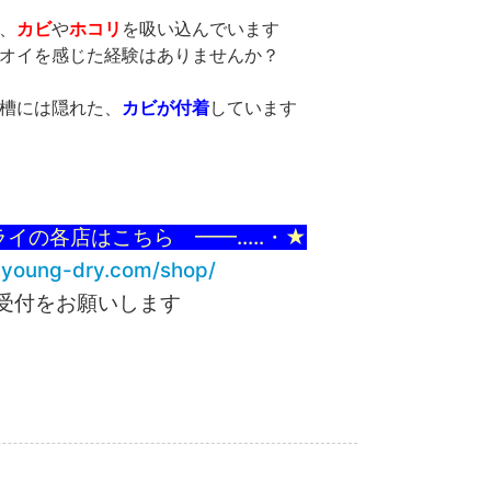
、
カビ
や
ホコリ
を吸い込んでいます
オイを感じた経験はありませんか？
槽には隠れた、
カビが付着
しています
ライの各店はこちら ━━...‥・★
.young-dry.com/shop/
受付をお願いします