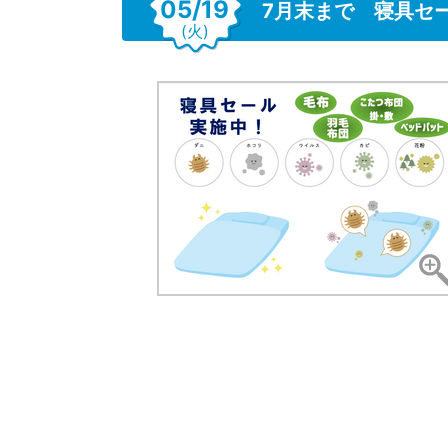
05/19
7月末まで 寝具セ
(火)