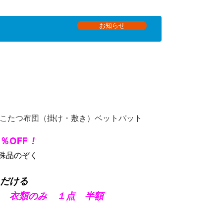
お知らせ
こたつ布団（掛け・敷き）ベットパット
％OFF
!
殊品のぞく
だける
 衣類のみ １点 半額