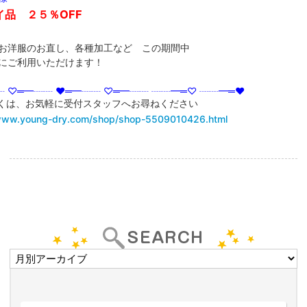
イ品 ２５％OFF
洋服のお直し、各種加工など この期間中
にご利用いただけます！
┈ ♡═━┈┈ ♥═━┈┈ ♡═━┈┈ ┈┈━═♡ ┈┈━═♥
くは、お気軽に受付スタッフへお尋ねください
/www.young-dry.com/shop/shop-5509010426.html