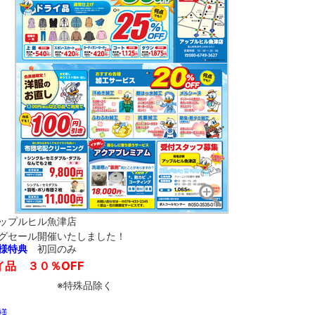
ップルヒル魚津店
グセール開催いたしました！
様特典
初回のみ
イ品 ３０％OFF
特殊品除く
様