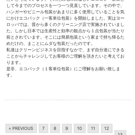
して今までのプロセスを一つ一つ見直しています。その中で、
ハンガーやビニール包装があまりに多く使用していることを気
にかけエコパック（一客単位包装）を開始しました。実はヨー
ロッパでは、昔から多くのクリーニング店で実施されていまし
た。しかし日本では生産性と効率の観点から１点包装が当たり
前とされています。そこには簡易包装という家まで持ち帰るた
めだけの、まことにムダな包装だったのです。
私達はクリーンビジネスを目指すなかで、まず自分達にできる
ことからチャレンジしてお客様のご理解を頂きたいと考えてお
ります。
是非、エコパック（１客単位包装）にご理解をお願い致しま
す。
« PREVIOUS
7
8
9
10
11
12
13