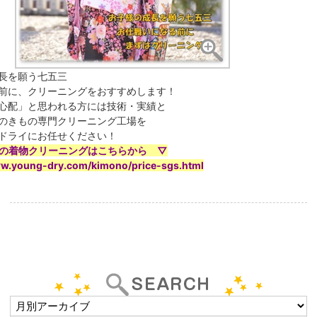
長を願う七五三
前に、クリーニングをおすすめします！
心配」と思われる方には技術・実績と
のきもの専門クリーニング工場を
ドライにお任せください！
の着物クリーニングはこちらから ▽
ww.young-dry.com/kimono/price-sgs.html