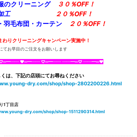
服のクリーニング
３０％OFF！
加工
２０％OFF！
・羽毛布団・カーテン
２
０％OFF
！
まわりクリーニングキャンペーン実施中！
てお早目のご注文をお願いします
♡═━┈┈ ♥═━┈┈ ♡═━┈┈ ┈┈━═♡ ┈┈━═♥
くは、下記の店頭にてお尋ねください
/www.young-dry.com/shop/shop-2802200226.html
】
り1丁目店
/www.young-dry.com/shop/shop-1511290314.html