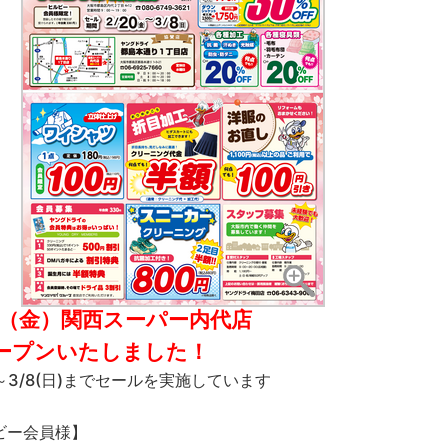
０（金）関西スーパー内代店
ープンいたしました！
金)～3/8(日)までセールを実施しています
ー会員様】