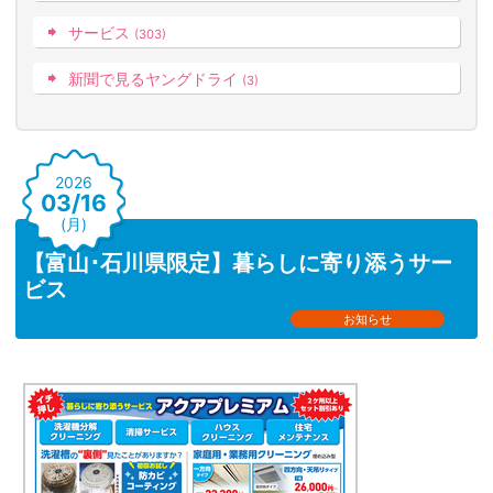
サービス
(303)
新聞で見るヤングドライ
(3)
2026
03/16
(月)
【富山･石川県限定】暮らしに寄り添うサー
ビス
お知らせ