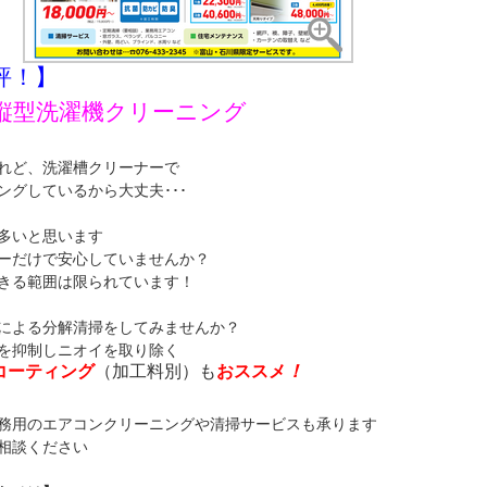
評！】
縦型洗濯機クリーニング
れど、洗濯槽クリーナーで
グしているから大丈夫･･･
多いと思います
ーだけで安心していませんか？
きる範囲は限られています！
による分解清掃をしてみませんか？
を抑制しニオイを取り除く
コーティング
（加工料別）も
おススメ
！
務用のエアコンクリーニングや清掃サービスも承ります
相談ください