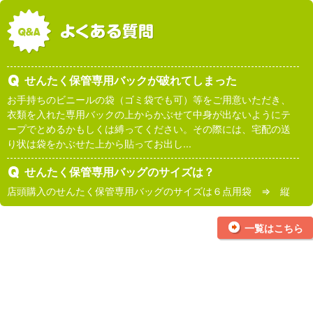
せんたく保管専用バックが破れてしまった
お手持ちのビニールの袋（ゴミ袋でも可）等をご用意いただき、
衣類を入れた専用バックの上からかぶせて中身が出ないようにテ
ープでとめるかもしくは縛ってください。その際には、宅配の送
り状は袋をかぶせた上から貼ってお出し...
せんたく保管専用バッグのサイズは？
店頭購入のせんたく保管専用バッグのサイズは６点用袋 ⇒ 縦
29cm / 横55cm / 高さ32m10点用袋 ⇒ 縦29cm / 横55cm / 高
さ43cm になります。
一覧はこちら
受付時期は決まってるの？
年中受付しております。お客様のご都合にの良い時期にご利用く
ださいませ。
お届け予定日を変更したい